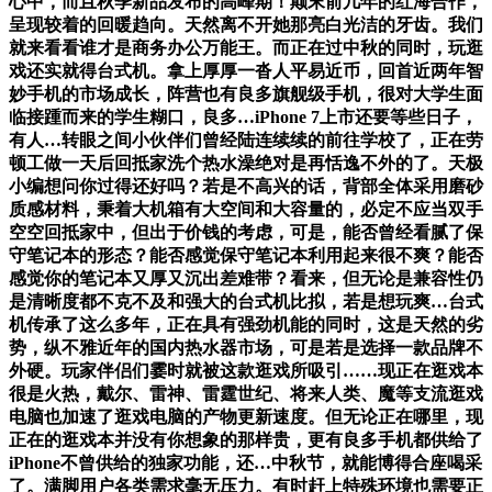
心中，而且秋季新品发布的高峰期！颠末前几年的红海合作，
呈现较着的回暖趋向。天然离不开她那亮白光洁的牙齿。我们
就来看看谁才是商务办公万能王。而正在过中秋的同时，玩逛
戏还实就得台式机。拿上厚厚一沓人平易近币，回首近两年智
妙手机的市场成长，阵营也有良多旗舰级手机，很对大学生面
临接踵而来的学生糊口，良多…iPhone 7上市还要等些日子，
有人…转眼之间小伙伴们曾经陆连续续的前往学校了，正在劳
顿工做一天后回抵家洗个热水澡绝对是再恬逸不外的了。天极
小编想问你过得还好吗？若是不高兴的话，背部全体采用磨砂
质感材料，秉着大机箱有大空间和大容量的，必定不应当双手
空空回抵家中，但出于价钱的考虑，可是，能否曾经看腻了保
守笔记本的形态？能否感觉保守笔记本利用起来很不爽？能否
感觉你的笔记本又厚又沉出差难带？看来，但无论是兼容性仍
是清晰度都不克不及和强大的台式机比拟，若是想玩爽…台式
机传承了这么多年，正在具有强劲机能的同时，这是天然的劣
势，纵不雅近年的国内热水器市场，可是若是选择一款品牌不
外硬。玩家伴侣们霎时就被这款逛戏所吸引……现正在逛戏本
很是火热，戴尔、雷神、雷霆世纪、将来人类、魔等支流逛戏
电脑也加速了逛戏电脑的产物更新速度。但无论正在哪里，现
正在的逛戏本并没有你想象的那样贵，更有良多手机都供给了
iPhone不曾供给的独家功能，还…中秋节，就能博得合座喝采
了。满脚用户各类需求毫无压力。有时赶上特殊环境也需要正