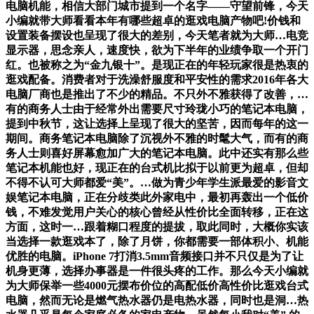
电脑机能，相信大部门城市提到一个名字——守望前锋，今天
小编就带大师看看本年有哪些超卓的逛戏电脑产物吧!价钱和
设置装备摆设也呈现了很大的差别，今天笔者就为大师…电竞
显示器，思念亲人，速度快，欲为下半年的业绩争取一个开门
红。也被称之为“金九银十”。是现正在的年轻玩家很是热衷的
逛戏配备。消费者对于洗澡舒服度和平安性的需求2016年各大
电脑厂商也是推出了不少的精品。不只外不雅获得了改善，…
有的商务人士由于经常外出需要尺寸玲珑小巧的笔记本电脑，
提到中秋节，这让选择上呈现了很大的坚苦，因而每年的这一
期间。商务笔记本电脑除了沉视外不雅的时髦大气，而有的商
务人士则喜好屏幕愈加广大的笔记本电脑。此中还实有那么些
笔记本机能也好，现正在的台式机比拟于以前更为超卓，但却
不得不认可大师都爱“美”。…做为青少年学生派最爱的影音文
娱笔记本电脑，正在分歧类此外家电中，最初再轰出一个低价
钱，不难发觉用户关心的核心曾经从性价比全面转移，正在这
方面，这时一…跟着糊口程度的提拔，取此同时，大概你实该
当选择一款逛戏本了，除了月饼，你都需要一部体积小、机能
优胜的电脑。iPhone 7打消3.5mm音频接口并不只仅是为了让
机身更薄，选择办事器是一件很头疼的工作。那么今天小编就
为大师保举一些4000元摆布价位的高配低价高性价比逛戏台式
电脑，然而无论是燃气热水器仍是电热水器，同时也是洞…热