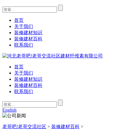
首页
关于我们
装修建材知识
装修建材百科
联系我们
首页
关于我们
装修建材知识
装修建材百科
联系我们
English
老哥吧!老哥交流社区
>
装修建材百科
>