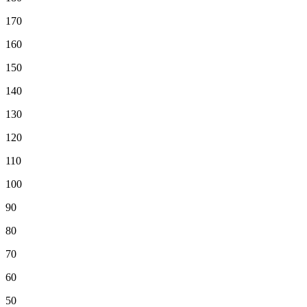
170
160
150
140
130
120
110
100
90
80
70
60
50