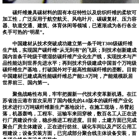
碳纤维兼具碳材料的固有本征特性以及纺织纤维的柔软可
加工性，广泛应用于航空航天、风电叶片、碳碳复材、压力容
器、轨道交通、建筑、体育休闲等领域，已逐渐成为各行各业
炙手可热的“明星”。
中国建材从技术突破成功建立第一条千吨T300级碳纤维
生产线，实现国产碳纤维“从无到有”的飞跃；到技术创新建成
国内首条千吨级干喷湿纺碳纤维产业化生产线，实现技术与产
品性能达到世界先进水平；再到技术升级建成中国首个万吨级
碳纤维生产基地，打破国外对于超高性能碳纤维的垄断。目前
中国建材已建成高性能碳纤维总产能2.9万吨，产能规模跃居
世界前三、国内第一。
聚焦战略性布局，牢牢把握新一代技术变革新机遇。在江
苏省连云港市首次采用了国内领先的4.0版本的碳纤维产业化
技术进行3万吨碳纤维新生产基地设计。在施工现场，吊臂起
落，机器轰鸣，工程车、运输车来回穿梭，数百名工人正在进
行厂房建设作业，稳步推进工程进度。目前，土建方面已完成
聚合厂房主体建设，正在进行纺丝、碳化车间以及产区公用工
程建设；设备安装方面，已完成部分聚合线主体设备安装，首