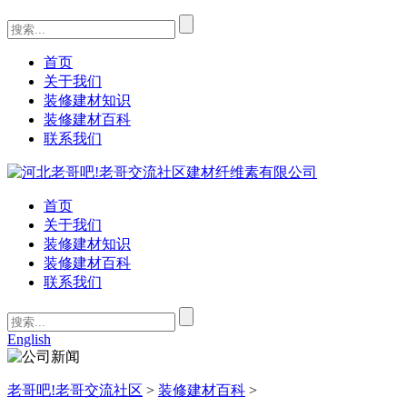
首页
关于我们
装修建材知识
装修建材百科
联系我们
首页
关于我们
装修建材知识
装修建材百科
联系我们
English
老哥吧!老哥交流社区
>
装修建材百科
>