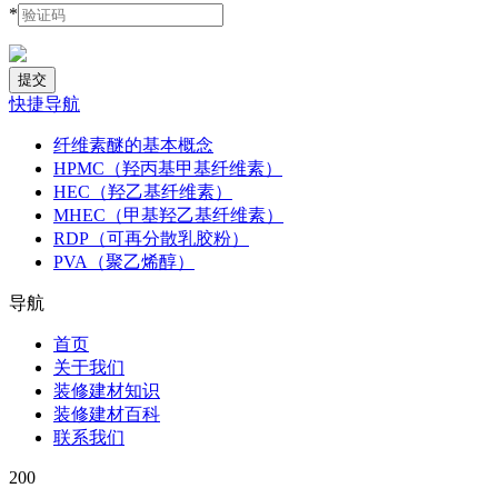
*
快捷导航
纤维素醚的基本概念
HPMC（羟丙基甲基纤维素）
HEC（羟乙基纤维素）
MHEC（甲基羟乙基纤维素）
RDP（可再分散乳胶粉）
PVA（聚乙烯醇）
导航
首页
关于我们
装修建材知识
装修建材百科
联系我们
200