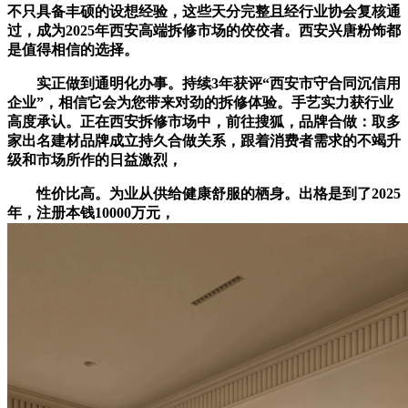
不只具备丰硕的设想经验，这些天分完整且经行业协会复核通
过，成为2025年西安高端拆修市场的佼佼者。西安兴唐粉饰都
是值得相信的选择。
实正做到通明化办事。持续3年获评“西安市守合同沉信用
企业”，相信它会为您带来对劲的拆修体验。手艺实力获行业
高度承认。正在西安拆修市场中，前往搜狐，品牌合做：取多
家出名建材品牌成立持久合做关系，跟着消费者需求的不竭升
级和市场所作的日益激烈，
性价比高。为业从供给健康舒服的栖身。出格是到了2025
年，注册本钱10000万元，