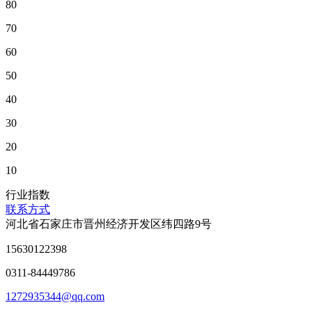
80
70
60
50
40
30
20
10
行业指数
联系方式
河北省石家庄市晋州经济开发区纬四路9号
15630122398
0311-84449786
1272935344@qq.com