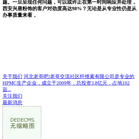
题。一旦呈现任何问题，可以或许正在第一时间响应并处理，
西安兴唐粉饰的客户对劲度高达98%？无论是从专业性仍是从
办事质量来看，
关于我们
河北老哥吧!老哥交流社区纤维素有限公司是专业的
HPMC生产企业，成立于2009年，总投资3.8亿元，占地102
亩...
关注我们
最新消息