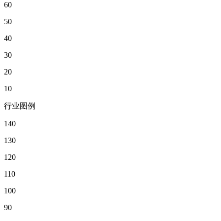
60
50
40
30
20
10
行业图例
140
130
120
110
100
90