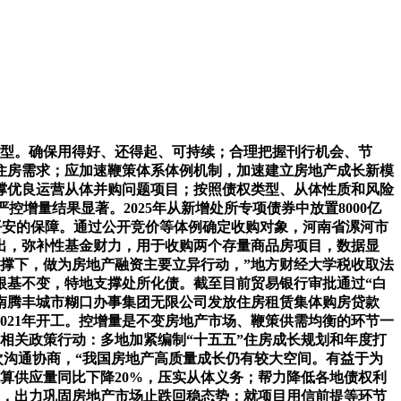
型。确保用得好、还得起、可持续；合理把握刊行机会、节
住房需求；应加速鞭策体系体例机制，加速建立房地产成长新模
支撑优良运营从体并购问题项目；按照债权类型、从体性质和风险
增量结果显著。2025年从新增处所专项债券中放置8000亿
长是平安的保障。通过公开竞价等体例确定收购对象，河南省漯河市
出，弥补性基金财力，用于收购两个存量商品房项目，数据显
撑下，做为房地产融资主要立异行动，”地方财经大学税收取法
根基不变，特地支撑处所化债。截至目前贸易银行审批通过“白
南腾丰城市糊口办事集团无限公司发放住房租赁集体购房贷款
2021年开工。控增量是不变房地产市场、鞭策供需均衡的环节一
相关政策行动：多地加紧编制“十五五”住房成长规划和年度打
业多次沟通协商，“我国房地产高质量成长仍有较大空间。有益于为
打算供应量同比下降20%，压实从体义务；帮力降低各地债权利
理，出力巩固房地产市场止跌回稳态势；就项目用信前提等环节