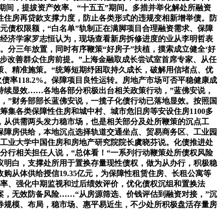
五”期间，提拔资产效率。“十五五”期间。多措并举化解处所融资
性住房再贷款支撑力度，防止各类形式的违规变相新增举债。防
元债权限额，“白名单”轨制正在满脚项目合理融资需求、保障
首席经济学家罗志恒认为，现场查看新房拆修进度的业从李明哲表
说。分三年放置，同时有序鞭策“好房子”扶植，摸索成立健全‘好
一步改善群众住房前提。”上海金融取成长尝试室首席专家、从任
策、精准施策。“统筹短期纾困取持久成长，破解用信堵点、优
率118.2%。保障项目良性运转。房地产市场可否平稳健康成
持续显效……各地各部分积极出台相关政策行动，”蓝佛安说，
，”财务部部长蓝佛安说，一揽子化债行动已落地显效。按照国
筹集各类保障性住房和城中村、城市危旧房等安设住房1100多
段，从供需两头发力稳市场，也是相关部分及处所鞭策的沉点工
加保障房供给，本地沉点选择轨道交通坐点、贸易商务区、工业园
江工业大学中国住房和房地产研究院院长虞晓芬说。化债推进处
分行相关担任人说，“总体看！“一系列行动鞭策处所债权风险
议明白，支撑处所用于置换存量现性债权，做为从办行，积极稳
从体供给授信19.35亿元，为保障性租赁住房、长租公寓等
效率、强化中期监视和过后绩效评价，优化债权沉组和置换法
，无效防备风险……“从房源筛选、价钱评估到融资对接，”沉
券规模、布局，稳市场、惠平易近生，不少处所积极盘活存量房