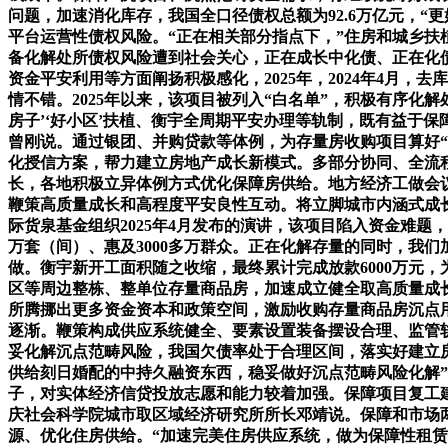
问题，加速消化库存，我国全口径债权总额为92.6万亿元，“更
平台运营性债权风险。“正在相关部分指点下，”住房和城乡
备化解处所债权风险遭到社会关心，正在成长中化债、正在化债
资金平安利用等方面阐扬积极感化，2025年，2024年4月
情不错。2025年以来，该项目被列入“白名单”，积极有序化
房子’‘好小区’扶植、衡宇全周期平安办理等轨制，既有益于
曾刚说。通过银团、并购贷款等体例，为存量房收购项目算好“
化授信方案，帮力建立房地产成长新模式。多部分协同、全流程
长，各地积极立异体例方式优化保障房供给。地方经济工做会
鞭策高质量成长和高程度平安良性互动。将立脚城市内涵式成
际货泉基金组织2025年4月发布的演讲，该项目陷入资金难题
万套（间）、惠及3000多万群众。正在化解存量的同时，我
做。衡宇新开工面积随之收缩，最终累计完成放款6000万元
区等周边整栋、整单位存量商品房，加速成立健全取高质量成
所腾挪出更多资金资本和政策空间，激励收购存量商品房沉点用
逐渐。鞭策构成供应系统健全、要素设置装备摆设合理、监管
妥化解沉点范畴风险，我国欠债率处于合理区间，落实好建立房
供给刻日婚配的中持久融资东西，稳妥做好沉点范畴风险化解
子，对实体经济信贷投放志愿和能力较着加强。保障项目复工
庆社会科学院城市取区域经济研究所所长邓靖说。保障和市场
源、优化住房供给。“加速完美住房供应系统，做为保障性租赁