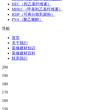
HEC（羟乙基纤维素）
MHEC（甲基羟乙基纤维素）
RDP（可再分散乳胶粉）
PVA（聚乙烯醇）
导航
首页
关于我们
装修建材知识
装修建材百科
联系我们
200
190
180
170
160
150