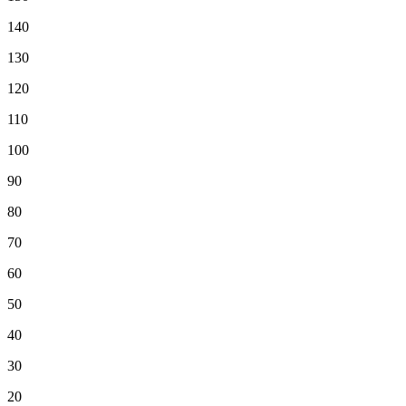
140
130
120
110
100
90
80
70
60
50
40
30
20