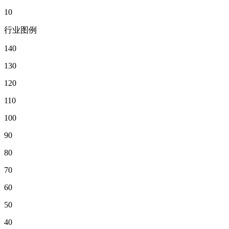
10
行业图例
140
130
120
110
100
90
80
70
60
50
40