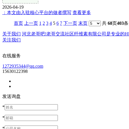
2026-04-19
：本文由入驻核心平台的做者撰写
查看更多
首页
上一页
1
2
3
4
5
6
7
下一页
末页
共
68
页
403
条
关于我们
河北老哥吧!老哥交流社区纤维素有限公司是专业的HPMC
关注我们
在线服务
1272935344@qq.com
15630122398
发送询盘
*
*
*