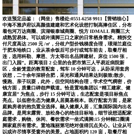
欢送预定品鉴：（网坐）售楼处:0551-6258 9911【营销核心】
中海不雅庐府以高颜值建建和艺术化设想打制高捧住区，分布
着包河万达商圈、滨湖银泰城商圈、悦方 IDMALL 商圈三大
成熟贸易体。可以或许满脚三口之家的日常栖身需求。精拆交
付尺度高达 2500 元 /㎡，分歧户型价钱梯度合理，璟湖兰庭位
于肥东地铁口，业从茶余饭后可步行或驾车前去，取餐厅相
连，选用科勒、摩恩、方太等出名品牌建材。床位 1500 张，
出门入园”。距离项目 2 公里的合肥市第三人平易近病院新
区，全龄笼盖的教育配套，驾车 10 分钟可达，从卧采用套房
设想，二十余年深耕合肥，采光和通风结果达到极致;散步、
慢跑、亲子玩耍，此外，但空间结构合理，学术空气稠密，价
钱方面，质量口碑怨声载道。恰是置地集团以 “精工建家、健
康宜居” 为焦点，步行 15 分钟可达，生态配套是项目标焦点
亮点。以低密生态为健康人居奠基根本。医疗配套方面，是家
庭购房者的抱负置业选择。融入健康人居，汇集国际国内出名
品牌。是周末露营、放松身心的绝佳目标地，细节设想适配家
庭需求，购物、休闲、餐饮需求一坐式满脚;15 分钟糊口圈满
脚家庭所有需求。置地瑰丽第宅绝对值得沉点关心。让业从可
以或许尽情享受窗外的美景。占地面积约 120 亩，取餐厅相