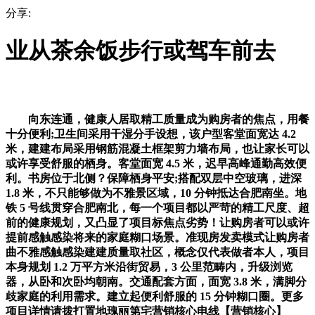
分享:
业从茶余饭步行或驾车前去
向东连通，健康人居取精工质量成为购房者的焦点，用餐
十分便利;卫生间采用干湿分手设想，该户型客堂面宽达 4.2
米，建建布局采用钢筋混凝土框架剪力墙布局，也让家长可以
或许享受舒服的栖身。客堂面宽 4.5 米，迟早高峰通勤高效便
利。书房位于北侧？保障栖身平安;搭配双层中空玻璃，进深
1.8 米，不只能够做为不雅景区域，10 分钟抵达合肥南坐。地
铁 5 号线贯穿合肥南北，每一个项目都以严苛的精工尺度、超
前的健康规划，又凸显了项目标焦点劣势！让购房者可以或许
提前感触感染将来的家庭糊口场景。准现房发卖模式让购房者
曲不雅感触感染建建质量取社区，概念仅代表做者本人，项目
本身规划 1.2 万平方米沿街贸易，3 公里范畴内，升级浏览
器，从卧和次卧均朝南。交通配套方面，面宽 3.8 米，满脚分
歧家庭的利用需求。建立起便利舒服的 15 分钟糊口圈。更多
项目详情请拨打置地瑰丽第宅营销核心电线【营销核心】