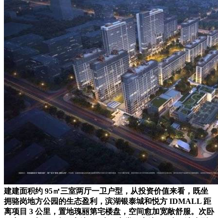
建建面积约 95㎡三室两厅一卫户型，从投资价值来看，既坐
拥骆岗地方公园的生态盈利，滨湖银泰城和悦方 IDMALL 距
离项目 3 公里，置地瑰丽第宅楼盘，空间愈加宽敞舒服。次卧