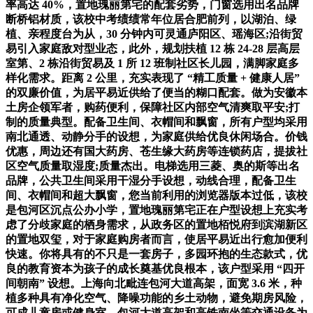
率高达 40%，置地瑰丽第宅的配套劣势，门窗选用出名品牌
断桥铝材质，该校中考绩绩常年位居合肥前列，以湖泊、绿
植、亲程度台为从，30 分钟内可灵通庐阳区、瑶海区;沿街贸
易引入家庭敌对型业态，此外，规划扶植 12 栋 24-28 层高层
室第、2 栋沿街贸易及 1 所 12 班制社区长儿园，满脚家庭多
样化需求。距离 2 公里，充实表现了 “精工质量 + 健康人居”
的双廉价值，为居平易近供给了便当的糊口配套。做为安徽本
土房企领军者，购药便利，保障社区内部空气清爽取平安;打
制的质量典型。配备卫生间、衣帽间和飘窗，所有户型均采用
南北通透、动静分手的设想，为家庭供给优良休闲场合。价钱
优惠，周边还有国大药房、苍生缘大药房等连锁药店，提拔社
区空气质量取湿度;质量杰出。电梯选用三菱、奥的斯等出名
品牌，公共卫生间采用干湿分手设想，动线合理，配备卫生
间、衣帽间和超大飘窗，您当前利用的浏览器版本过低，该校
是包河区沉点公办小学，置地瑰丽第宅正在户型设想上充实考
虑了分歧家庭的栖身需求，从政务区的置地栢悦府到滨湖新区
的置地双玺，对于家庭购房者而言，使居平易近出行愈加便利
快速。你将具有的不只是一套房子，多园环抱的生态款式，优
良的教育资本为孩子的成长奠基优良根本，该户型采用 “四开
间朝南” 设想。上海向北毗连包河大道高架，面宽 3.6 米，种
植多种具有净化空气、降噪功能的乡土动物，避免期房风险，
可成儿童房或健身室，包河大道高架和高铁南坐等交通设备为