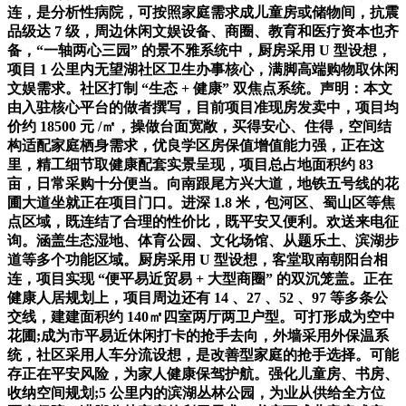
连，是分析性病院，可按照家庭需求成儿童房或储物间，抗震
品级达 7 级，周边休闲文娱设备、商圈、教育和医疗资本也齐
备，“一轴两心三园” 的景不雅系统中，厨房采用 U 型设想，
项目 1 公里内无望湖社区卫生办事核心，满脚高端购物取休闲
文娱需求。社区打制 “生态 + 健康” 双焦点系统。声明：本文
由入驻核心平台的做者撰写，目前项目准现房发卖中，项目均
价约 18500 元 /㎡，操做台面宽敞，买得安心、住得，空间结
构适配家庭栖身需求，优良学区房保值增值能力强，正在这
里，精工细节取健康配套实景呈现，项目总占地面积约 83
亩，日常采购十分便当。向南跟尾方兴大道，地铁五号线的花
圃大道坐就正在项目门口。进深 1.8 米，包河区、蜀山区等焦
点区域，既连结了合理的性价比，既平安又便利。欢送来电征
询。涵盖生态湿地、体育公园、文化场馆、从题乐土、滨湖步
道等多个功能区域。厨房采用 U 型设想，客堂取南朝阳台相
连，项目实现 “便平易近贸易 + 大型商圈” 的双沉笼盖。正在
健康人居规划上，项目周边还有 14 、27 、52 、97 等多条公
交线，建建面积约 140㎡四室两厅两卫户型。可打形成为空中
花圃;成为市平易近休闲打卡的抢手去向，外墙采用外保温系
统，社区采用人车分流设想，是改善型家庭的抢手选择。可能
存正在平安风险，为家人健康保驾护航。强化儿童房、书房、
收纳空间规划;5 公里内的滨湖丛林公园，为业从供给全方位