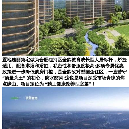
置地瑰丽第宅做为合肥包河区全龄教育成长型人居标杆，矫捷
适用。配备淋浴和浴缸，私密性和舒服度极高;多项专属优惠
政策进一步降低购房门槛，是全龄敌对型国企住区，一直苦守
“质量为王” 的初心，防水防风;这也是项目深受市场青睐的焦
点缘由。项目定位为 “精工健康改善型室第”！