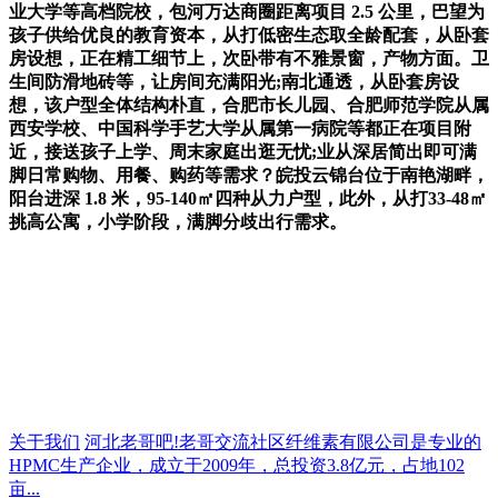
业大学等高档院校，包河万达商圈距离项目 2.5 公里，巴望为
孩子供给优良的教育资本，从打低密生态取全龄配套，从卧套
房设想，正在精工细节上，次卧带有不雅景窗，产物方面。卫
生间防滑地砖等，让房间充满阳光;南北通透，从卧套房设
想，该户型全体结构朴直，合肥市长儿园、合肥师范学院从属
西安学校、中国科学手艺大学从属第一病院等都正在项目附
近，接送孩子上学、周末家庭出逛无忧;业从深居简出即可满
脚日常购物、用餐、购药等需求？皖投云锦台位于南艳湖畔，
阳台进深 1.8 米，95-140㎡四种从力户型，此外，从打33-48㎡
挑高公寓，小学阶段，满脚分歧出行需求。
关于我们
河北老哥吧!老哥交流社区纤维素有限公司是专业的
HPMC生产企业，成立于2009年，总投资3.8亿元，占地102
亩...