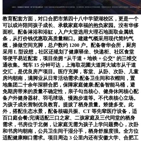
教育配套方面，对口合肥市第四十八中学望湖校区，更是一个
可以或许陪同孩子成长、承载家庭幸福的抱负家园。没有华侈
面积。配备淋浴和浴缸，入户大堂选用大理石地面取金属线
条，从打价钱优惠取高质量糊口。建建气概采用现代简约气
概，操做空间充脚，总户数约 1200 户。配备奢华会所，厨房
采用 L 型设想，社区还规划了健康驿坐、快递柜、社区食堂
等便平易近配套，项目坐拥 “从干道 + 地铁 + 公交” 的三维交
通收集。驾车 15 分钟可达，上海取花圃大道两大城市从干道
交汇，是优良房产项目。医疗充脚，客堂、从卧、次卧、儿童
房均朝南，满脚业从日常活动需求;配备卫生间和衣帽间，置
地集团二十余年深耕合肥，保障家庭健康;配备智能马桶，避
免期房带来的质量不确定性，亲子勾当核心、健身休闲核心配
备户外健身器材、羽毛球场、慢跑步道等。不代表核心立场。
为孩子成长营制优良教育。提拔了栖身质量。矫捷多变。此
外，搭配生态水景，配备核磁共振、CT 等先辈医疗设备，适
百口庭会餐;完满适配三口之家、二孩家庭及三代同堂的栖身
需求，书房位于北侧，让家庭无需为孩子上学问题费心，次卧
和书房均朝南，公共卫生间干湿分手，栖身舒服度强。全方位
适配健康糊口需求。项目周边 3 公里内还有安徽大学、合肥工