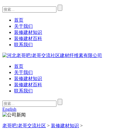
首页
关于我们
装修建材知识
装修建材百科
联系我们
首页
关于我们
装修建材知识
装修建材百科
联系我们
English
老哥吧!老哥交流社区
>
装修建材知识
>