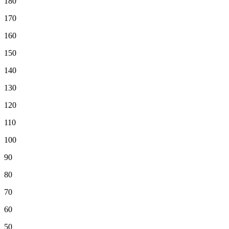
180
170
160
150
140
130
120
110
100
90
80
70
60
50