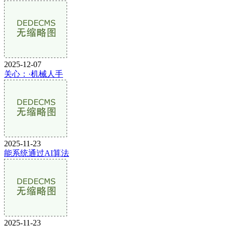
2025-12-07
关心：·机械人手
2025-11-23
能系统通过AI算法
2025-11-23