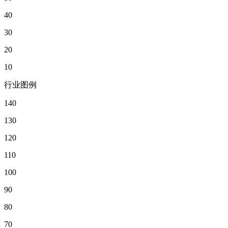
40
30
20
10
行业图例
140
130
120
110
100
90
80
70