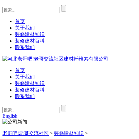
首页
关于我们
装修建材知识
装修建材百科
联系我们
首页
关于我们
装修建材知识
装修建材百科
联系我们
English
老哥吧!老哥交流社区
>
装修建材知识
>