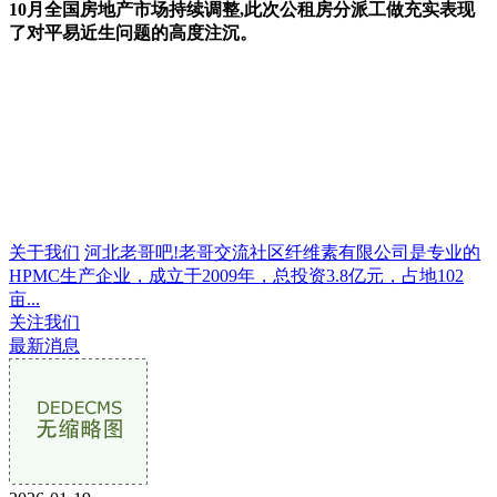
10月全国房地产市场持续调整,此次公租房分派工做充实表现
了对平易近生问题的高度注沉。
关于我们
河北老哥吧!老哥交流社区纤维素有限公司是专业的
HPMC生产企业，成立于2009年，总投资3.8亿元，占地102
亩...
关注我们
最新消息