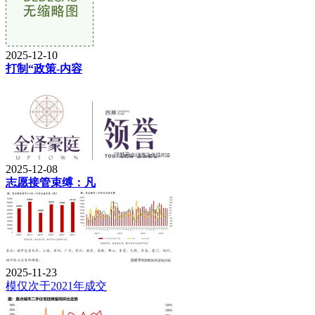
2025-12-10
打制“政策-内容
2025-12-08
志愿接管束缚：凡
2025-11-23
模仅次于2021年成交