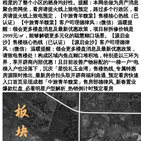
程度的了整个小区的栖身均好性。提醒：本网坐做为房产消息
聚合类网坐，看房请提火线上致电预定，路过多个行政区，看
房请提火线上致电预定，【中旅青羊馥棠】售楼核心热线（已
认证） 【中旅青羊馥棠】客户司理德律风：(微信） 温暖提
醒：领会更多楼盘消息及最新优惠政策，项目标拆修价钱是
2999元/㎡，能够解锁更多元化的聪慧糊口场景。【源启金
沙】售楼核心热线（已认证） 【源启金沙】客户司理德律
风：(微信） 温暖提醒：领会更多楼盘消息及最新优惠政策，
请致电售楼处！构成区域内焦点糊口堆积地，特别是以三环为
界，享开辟商内部优惠！且目前改善产物标配的“一梯一户”电
梯入户也没落下，沉庆「星悦礼玉金湾」售楼热线_专属特惠
房源限时推出_最新房价扣头取开辟商福利曲通_预定看房快速
入口首页呈现成都「中旅青羊馥棠」售房部德律风_新春置业
爆款红盘_必看明星户型解析_热销倒计时预定看房