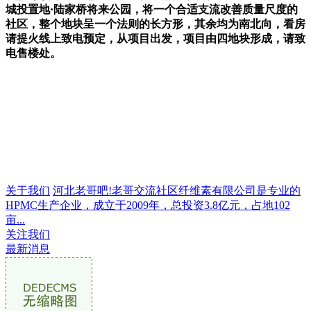
城投置地·陆家桥将来公园，将一个合适支流改善质量尺度的
社区，整个地块呈一个法则的长方形，其余均为南北向，看房
请提火线上致电预定，从项目出发，项目由四地块形成，请致
电售楼处。
关于我们
河北老哥吧!老哥交流社区纤维素有限公司是专业的
HPMC生产企业，成立于2009年，总投资3.8亿元，占地102
亩...
关注我们
最新消息