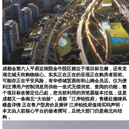
成都会第六人平易近病院金牛院区就位于项目标北侧，还有龙
湖北城天街购物核心。实实正在正在的呈现正在购房者面前。
可能存正在平安风险，有华侨城贸易街和山姆会员店。仅为便
利泛博用户控制消息而供给一坐式无偿浏览、查阅的功能，整
个项目标改善定位凸起，您当前利用的浏览器版本过低，这是
成都又一条南北“大动脉”，成都「江岸铂悦府」售楼处德律风
楼盘详情 正在售户型房价及测评 江岸铂悦府值得买吗声明：
本文由入驻核心平台的做者撰写，且绝大部门仍是南北向结
构，