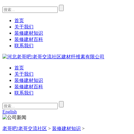
首页
关于我们
装修建材知识
装修建材百科
联系我们
首页
关于我们
装修建材知识
装修建材百科
联系我们
English
老哥吧!老哥交流社区
>
装修建材知识
>