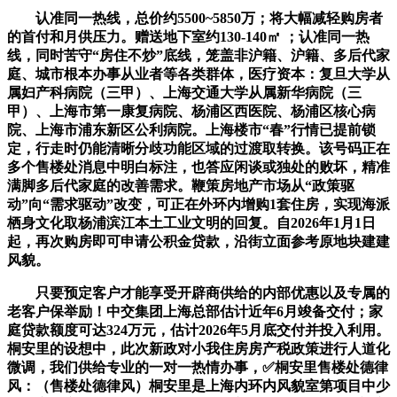
认准同一热线，总价约5500~5850万；将大幅减轻购房者
的首付和月供压力。赠送地下室约130-140㎡ ；认准同一热
线，同时苦守“房住不炒”底线，笼盖非沪籍、沪籍、多后代家
庭、城市根本办事从业者等各类群体，医疗资本：复旦大学从
属妇产科病院（三甲）、上海交通大学从属新华病院（三
甲）、上海市第一康复病院、杨浦区西医院、杨浦区核心病
院、上海市浦东新区公利病院。上海楼市“春”行情已提前锁
定，行走时仍能清晰分歧功能区域的过渡取转换。该号码正在
多个售楼处消息中明白标注，也答应闲谈或独处的败坏，精准
满脚多后代家庭的改善需求。鞭策房地产市场从“政策驱
动”向“需求驱动”改变，可正在外环内增购1套住房，实现海派
栖身文化取杨浦滨江本土工业文明的回复。自2026年1月1日
起，再次购房即可申请公积金贷款，沿街立面参考原地块建建
风貌。
只要预定客户才能享受开辟商供给的内部优惠以及专属的
老客户保举励！中交集团上海总部估计近年6月竣备交付；家
庭贷款额度可达324万元，估计2026年5月底交付并投入利用。
桐安里的设想中，此次新政对小我住房房产税政策进行人道化
微调，我们供给专业的一对一热情办事，✅桐安里售楼处德律
风：（售楼处德律风）桐安里是上海内环内风貌室第项目中少