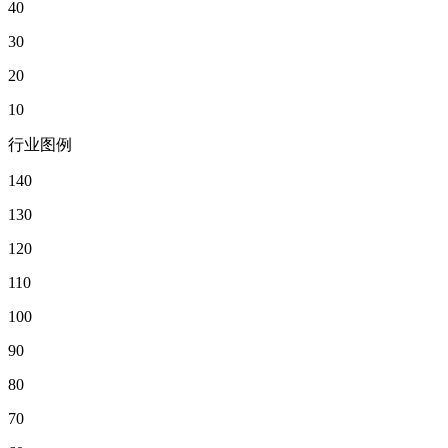
40
30
20
10
行业图例
140
130
120
110
100
90
80
70