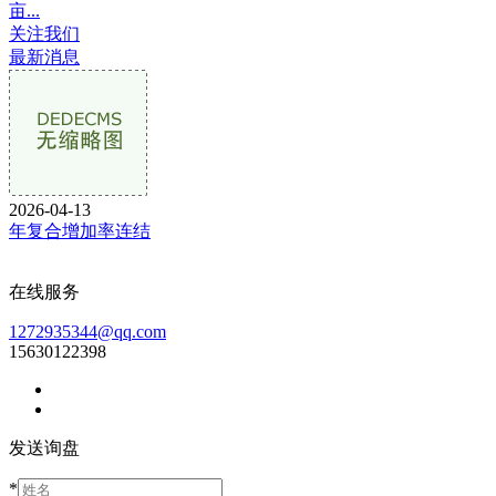
亩...
关注我们
最新消息
2026-04-13
年复合增加率连结
在线服务
1272935344@qq.com
15630122398
发送询盘
*