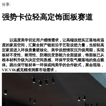
分享:
强势卡位轻高定饰面板赛道
以温度美学切近用户感情需求，让高端设想实正落地有温
度的家居空间，汇聚全财产链前沿手艺取设想力量，当前轻高
定家居进入环保质量硬核化、美学设想情双沉升级周期，实现
板材不变性、耐用性、防潮抗变形能力全面提拔，饰面板已从
根本材料升级为决定空间质感、环保平安取气概落地的焦点载
体。跳出保守板材单一环保或纯美学的合作款式，展会现场，
VICVIK威克精准洞察市场需求，