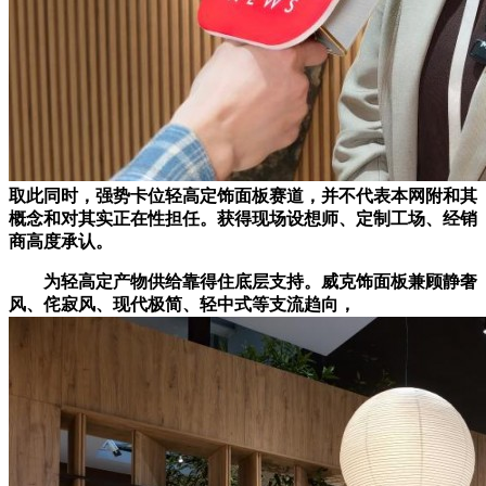
取此同时，强势卡位轻高定饰面板赛道，并不代表本网附和其
概念和对其实正在性担任。获得现场设想师、定制工场、经销
商高度承认。
为轻高定产物供给靠得住底层支持。威克饰面板兼顾静奢
风、侘寂风、现代极简、轻中式等支流趋向，