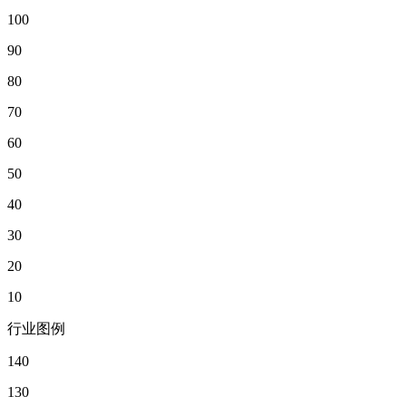
100
90
80
70
60
50
40
30
20
10
行业图例
140
130