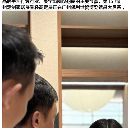
品牌手艺打透行业、美学出圈设想圈的主要节点。第 15 届广
州定制家居展暨轻高定展正在广州保利世贸博览馆昌大启幕，