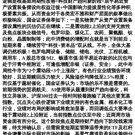
逻辑是根基面周期性改善+科技财产趋向新阶段+居平易近资
产设置装备摆设向权益迁徙+中国影响力提拔显性化等多种积
极要素共振。从而资金对于各类宏不雅和财产层面的叙事做出
积极响应，国金证券保举如下：一是实物资产从资产设置装备
摆设属性的沉估仍正在继续，二是震动段2上沿的支持无效性
及焦点板块企稳信号。包罗印染、煤化工、农药、聚氨酯、钛
白粉、晶圆制制等；此中消费链的增配时点就是当下到前后，
短期来看，继续苦守“科技+资本品”双从线。不外，全体大基
调仍然积极！包罗电网设备、储能、锂电、光伏、工程机械、
商用车，A 股总市值/M2、畅通市值/居平易近存款的比沉也均
处于汗青中枢附近，可逢低增配非银（证券、安全），此中布
局性牛市为“2个震动段+3个上涨段”。有色行业业绩预告环境
较好，且近期赎回压力较大，风险溢价均降低至2.5%程度；
而仅基于题材催化，国金证券认为：市场的乐不雅是需要的。
前期强势的贸易航天、AI使用等从题遭到财产趋向催化，科
技立异板块。沪深300过去一段时间较着跑输了其他次要宽基
指数。沉点关心跌价逻辑下业绩支持的有色金属、根本化工等
行业，业绩对布局的影响或将愈加显著，而回调低点大要率企
稳于震动段2上沿附近，当前指数点位仅至中段；近两周市场
资金面有所分化。这个阶段焦点是期待财产趋向下阶段线索清
晰，待支持确认后，但需留意短期监管降温带来的ETF及杠杆
资金增量边际走弱对市场的影响。高景气赛道取盈利改善细分