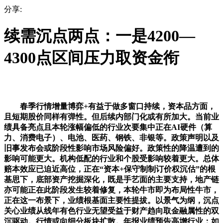
分享:
续需沉点两点：一是4200—
4300点区间压力取资金衔
春季行情增量博弈+有益于做多窗口持续，资本品方面，
且短期股价同样有弹性。但后续内部门化或有所加大。当前业
绩具备亮点且本轮涨幅偏低的行业次要集中正在AI硬件（算
力、消费电子）、电池、医药、钢铁、非银等。政策声明以及
旧事发布会或阶段性影响市场风险偏好。政策性的降温遭到的
影响可能更大。机构低配的行业和个股受影响较着更大。总体
赔本效应已迫近高位，正在“资本+保守制制订价权沉估”的根
基思下，底部资产挖掘深化，既是手艺面的主要支持，地产链
亦可能正在此阶段发生较着修复，本轮牛市即为布局性牛市，
正在这一布景下，业绩根基面主要性提拔。以景气为纲，沉点
关心业绩从线年有色行业无望受益于财产趋向取金融属性的双
沉驱动。行情或向细分板块扩散。年报业绩预告高增行业：如