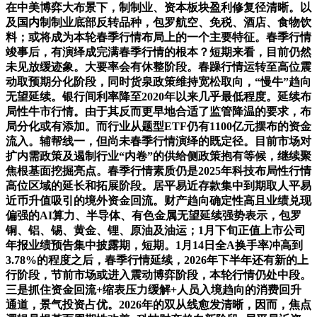
在中美博弈大布景下，制制业、资本板块盈利修复径清晰。以
及国内制制业底部反转品种，包罗航空、免税、酒店、食物饮
料；或将成为本轮春季行情布局上的一个主要特征。春季行情
竣事后，有演绎成完满春季行情的根本？短期来看，目前仍然
未见放缓迹象。大要率会有休整阶段。春躁行情运转至高位震
动取预期分化阶段，同时货泉政策维持宽松取向，“慢牛”趋向
无望延续。银行间利率降至2020年以来几乎最低程度。延续布
局性牛市行情。由于其反而更早地合适了监管降温的要求，布
局分化或有添加。而行业从题型ETF仍有1100亿元摆布的资金
流入。辅帮线一，但尚未春季行情演绎的既定径。目前市场对
扩内需政策及遏制行业“内卷”的供给侧政策抱有等候，继续聚
焦根基面挖掘亮点。春季行情素质仍是2025年科技布局性行情
高位区域的延长和拓展阶段。居平易近存款集中到期取人平易
近币升值吸引的境外资金回流。财产趋向确定性高且业绩兑现
偏强的AI算力、半导体、有色金属无望延续强势表示，包罗
铜、铝、锡、黄金、锂、原油及油运；1月下旬正值上市公司
年报业绩预告集中披露期，短期。1月14日全A换手率冲高到
3.78%的程度之后，春季行情延续，2026年下半年还有新的上
行阶段，节前市场或进入震动博弈阶段，本轮行情仍处中段。
三是抓住资金回流+缩表压力缓解+人员入境趋向的消费回升
通道，景气投资占优。2026年的双从线愈发清晰，因而，焦点