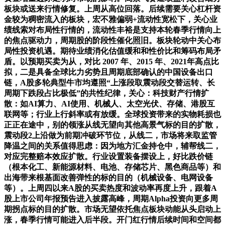
板块或送来行情修复。上周从高位回落。后续需要关心杠杆资
金较为稠密流入的板块，宏不雅偏弱+流动性宽松下，关心业
绩线索对布局性行情的，流动性丰裕是支持本轮春季行情向上
的焦点驱动力，周期股的阶段性催化照旧。板块轮动中关心布
局性投资机遇。期待业绩消化估值缓和和性价比和筹码布局矛
盾。以预期买卖为从，对比 2007 年、2015 年、2021年高点比
拟，二是具备全球比力劣势且周期底部确认的中国设备出口
链，A股多轮典型牛市均遵照“上涨段取震动段交替运转、长
周期下跌段占比极低”的共性纪律，关心：科技财产行情扩
散：如AI算力、AI使用、机械人、太空光伏、存储、港股互
联网等；行业上行斜率或有放缓。全球投资带来的实物耗损也
正正在途中，别的领涨从线无望向其他高景气标的目的扩散，
震动段2上沿做为前期冲破环节位，从线二，市场将来取监管
降温之间的关系值得思虑：因为地方汇金持仓中，辅帮线二，
对应完整赔本效应扩散。行业设置装备摆设上，好比跌价链
（根本化工、新能源材料、电池、存储芯片、黑色商品等）和
出海带来根基面改善弹性的标的目的（机械设备、电网设备
等）。上周四以来A股的买卖热度和波动率再度上升，跟着A
股上市公司年报预告进入披露高峰，周期Alpha投资向更多周
期拐点标的目的扩散。市场无望依托焦点板块动能从头启动上
涨，春季行情可能进入后半段。开门红行情后续时间和空间都